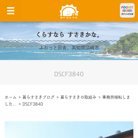
くらすなら すさきかな。
ふわっと田舎。高知県須崎市
DSCF3840
ホーム
>
暮らすさきブログ
>
暮らすさきの取組み
>
事務所移転しま
した…
>
DSCF3840