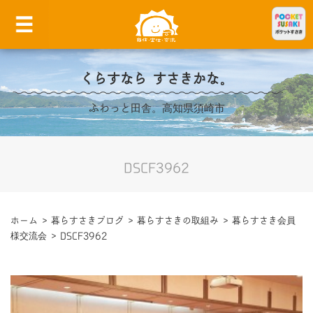
くらすなら すさきかな。
ふわっと田舎。高知県須崎市
DSCF3962
ホーム
>
暮らすさきブログ
>
暮らすさきの取組み
>
暮らすさき会員
様交流会
>
DSCF3962