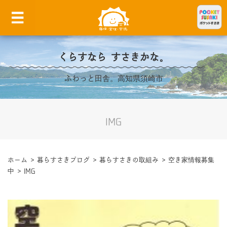
くらすなら すさきかな。
ふわっと田舎。高知県須崎市
IMG
ホーム
>
暮らすさきブログ
>
暮らすさきの取組み
>
空き家情報募集
中
>
IMG