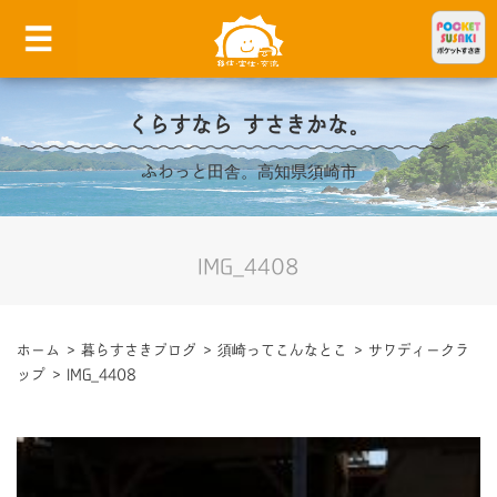
くらすなら すさきかな。
ふわっと田舎。高知県須崎市
IMG_4408
ホーム
>
暮らすさきブログ
>
須崎ってこんなとこ
>
サワディークラ
ップ
>
IMG_4408