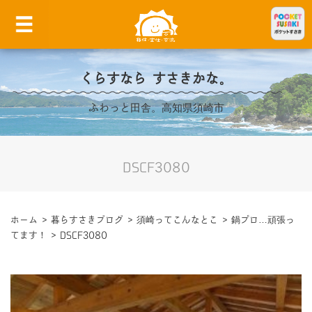
くらすなら すさきかな。
ふわっと田舎。高知県須崎市
DSCF3080
ホーム
>
暮らすさきブログ
>
須崎ってこんなとこ
>
鍋プロ…頑張っ
てます！
>
DSCF3080