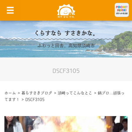
くらすなら すさきかな。
ふわっと田舎。高知県須崎市
DSCF3105
ホーム
>
暮らすさきブログ
>
須崎ってこんなとこ
>
鍋プロ…頑張っ
てます！
>
DSCF3105