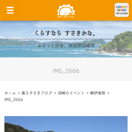
くらすなら すさきかな。
ふわっと田舎。高知県須崎市
IMG_2666
ホーム
>
暮らすさきブログ
>
須崎のイベント
>
鯛伊食祭
>
IMG_2666