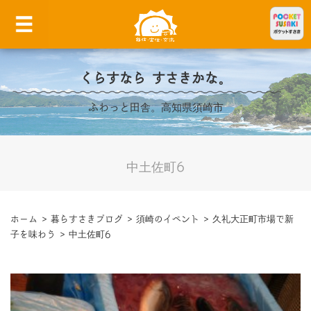
くらすなら すさきかな。
ふわっと田舎。高知県須崎市
中土佐町6
ホーム
>
暮らすさきブログ
>
須崎のイベント
>
久礼大正町市場で新
子を味わう
>
中土佐町6