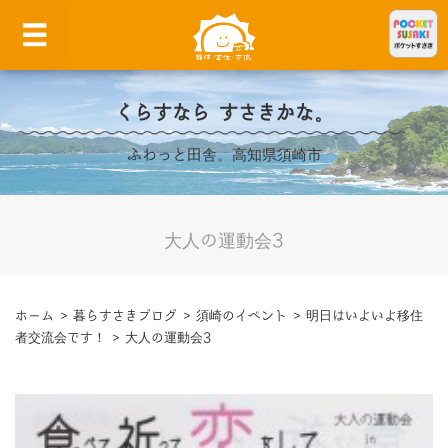
くらすなら すさきかな。
ふわっと田舎。高知県須崎市
大人の運動会3
ホーム
>
暮らすさきブログ
>
須崎のイベント
>
明日はいよいよ移住
者交流会です！
>
大人の運動会3