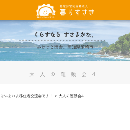
くらすなら すさきかな。
ふわっと田舎。高知県須崎市
大人の運動会4
日はいよいよ移住者交流会です！
>
大人の運動会4