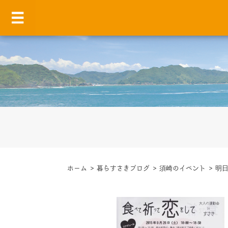
ホーム
>
暮らすさきブログ
>
須崎のイベント
>
明