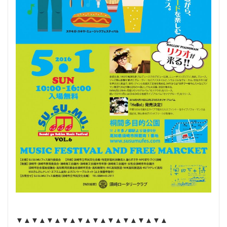
▼▲▼▲▼▲▼▲▼▲▼▲▼▲▼▲▼▲▼▲