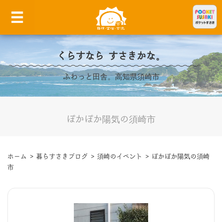
くらすなら すさきかな。
ふわっと田舎。高知県須崎市
ぽかぽか陽気の須崎市
ホーム
>
暮らすさきブログ
>
須崎のイベント
>
ぽかぽか陽気の須崎
市