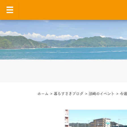
ホーム
>
暮らすさきブログ
>
須崎のイベント
>
今