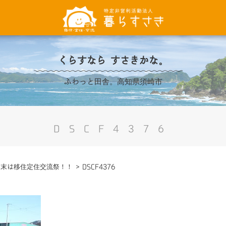
くらすなら すさきかな。
ふわっと田舎。高知県須崎市
DSCF4376
週末は移住定住交流祭！！
>
DSCF4376