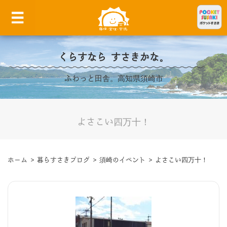
くらすなら すさきかな。
ふわっと田舎。高知県須崎市
よさこい四万十！
ホーム
>
暮らすさきブログ
>
須崎のイベント
>
よさこい四万十！