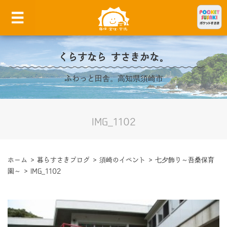
くらすなら すさきかな。
ふわっと田舎。高知県須崎市
IMG_1102
ホーム
>
暮らすさきブログ
>
須崎のイベント
>
七夕飾り～吾桑保育
園～
>
IMG_1102