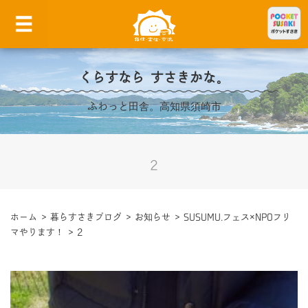
くらすなら すさきかな。
ふわっと田舎。高知県須崎市
2
ホーム
>
暮らすさきブログ
>
お知らせ
>
SUSUMU.フェス×NPOフリ
マやります！
>
2