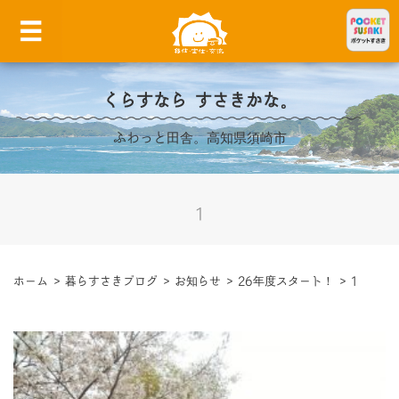
くらすなら すさきかな。
ふわっと田舎。高知県須崎市
1
ホーム
>
暮らすさきブログ
>
お知らせ
>
26年度スタート！
>
1