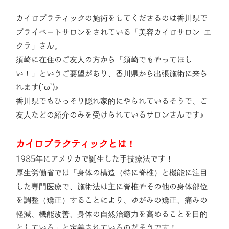
カイロプラティックの施術をしてくださるのは香川県で
プライベートサロンをされている「美容カイロサロン エ
クラ」さん。
須崎に在住のご友人の方から「須崎でもやってほし
い！」というご要望があり、香川県から出張施術に来ら
れます(´ω`)♪
香川県でもひっそり隠れ家的にやられているそうで、ご
友人などの紹介のみを受けられているサロンさんです♪
カイロプラクティックとは！
1985年にアメリカで誕生した手技療法です！
厚生労働省では「身体の構造（特に脊椎）と機能に注目
した専門医療で、施術法は主に脊椎やその他の身体部位
を調整（矯正）することにより、ゆがみの矯正、痛みの
軽減、機能改善、身体の自然治癒力を高めることを目的
としている」と定義されているのだそうです！