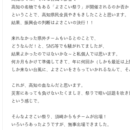
高知の名物でもある「よさこい祭り」が開催されるのか否か
ということで、高知県民全員やきもきしたことと思います。
結果、振興会の判断はよさこいの決行！！
来れなかった県外チームもいるとのことで、
どうなんだ！と、SNS等でも騒がれてましたが、
結果よかったのではないかな～と私個人では思います。
何カ月もかけて準備してきて、年に何回か（しかも最近は上
しか来ない台風に、よさこいをさらっていかれるなんて、そ
これが、高知の血なんだと思います。
災害にあっても負けないたくましさ、祭りで暗い話題を吹き
という感じで。
そんなよさこい祭り、須崎からもチームが出場！
いろいろあったようですが、無事出場できました。