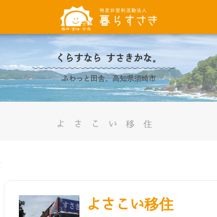
くらすなら すさきかな。
ふわっと田舎。高知県須崎市
よさこい移住
住
よさこい移住