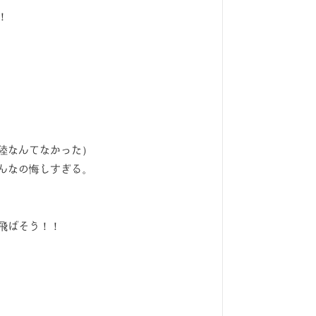
！
陸なんてなかった）
んなの悔しすぎる。
飛ばそう！！