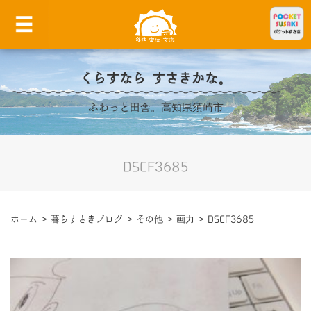
くらすなら すさきかな。
ふわっと田舎。高知県須崎市
DSCF3685
ホーム
>
暮らすさきブログ
>
その他
>
画力
>
DSCF3685