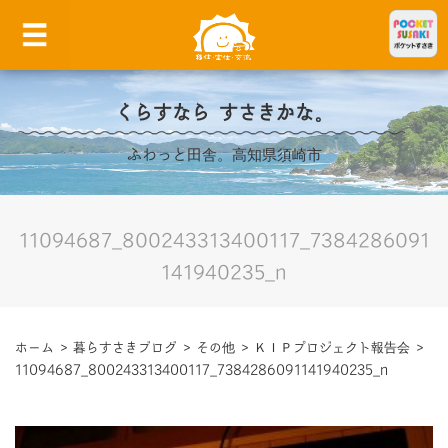
くらすなら すさきかな。
ふわっと田舎。高知県須崎市
11094687_800243313400117_7384286091
141940235_n
ホーム
>
暮らすさきブログ
>
その他
>
ＫＩＰプロジェクト報告会
>
11094687_800243313400117_7384286091141940235_n