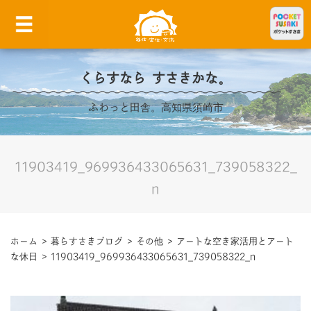
くらすなら すさきかな。
ふわっと田舎。高知県須崎市
11903419_969936433065631_739058322_
n
ホーム
>
暮らすさきブログ
>
その他
>
アートな空き家活用とアート
な休日
>
11903419_969936433065631_739058322_n