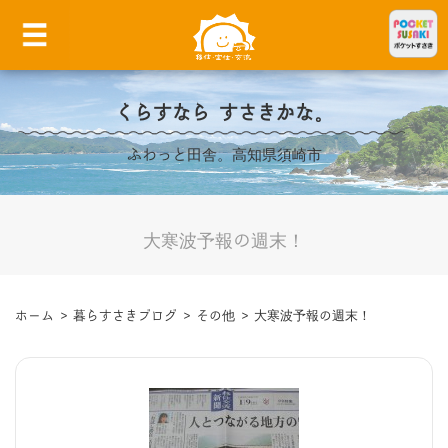
くらすなら すさきかな。
ふわっと田舎。高知県須崎市
大寒波予報の週末！
ホーム
>
暮らすさきブログ
>
その他
>
大寒波予報の週末！