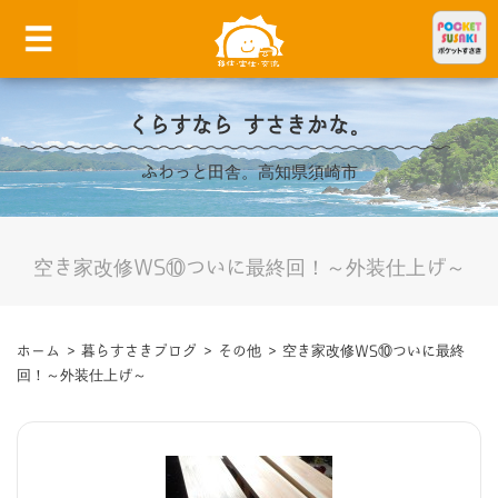
くらすなら すさきかな。
ふわっと田舎。高知県須崎市
空き家改修WS⑩ついに最終回！～外装仕上げ～
ホーム
>
暮らすさきブログ
>
その他
>
空き家改修WS⑩ついに最終
回！～外装仕上げ～