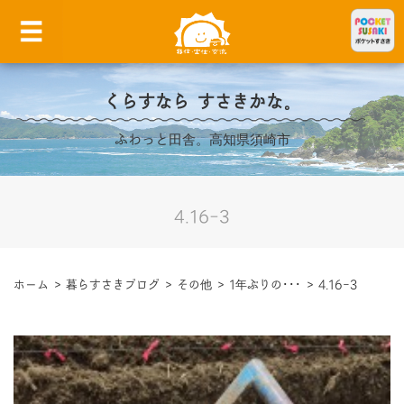
くらすなら すさきかな。
ふわっと田舎。高知県須崎市
4.16-3
ホーム
>
暮らすさきブログ
>
その他
>
1年ぶりの･･･
>
4.16-3