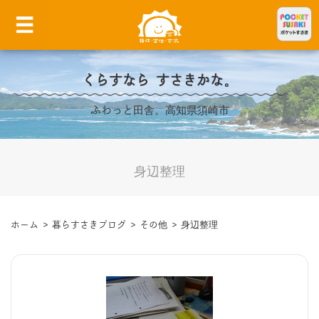
くらすなら すさきかな。
ふわっと田舎。高知県須崎市
身辺整理
ホーム
>
暮らすさきブログ
>
その他
>
身辺整理