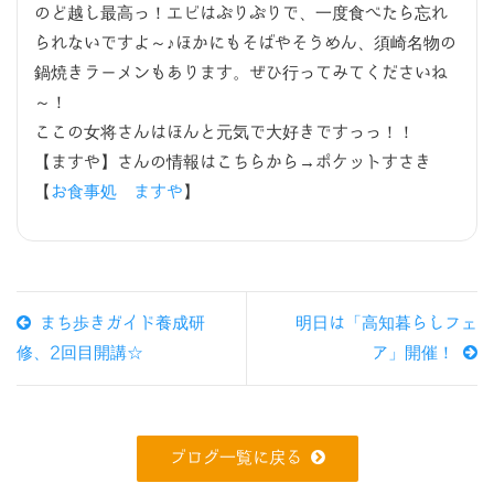
のど越し最高っ！エビはぷりぷりで、一度食べたら忘れ
られないですよ～♪ほかにもそばやそうめん、須崎名物の
鍋焼きラーメンもあります。ぜひ行ってみてくださいね
～！
ここの女将さんはほんと元気で大好きですっっ！！
【ますや】さんの情報はこちらから→ポケットすさき
【
お食事処 ますや
】
まち歩きガイド養成研
明日は「高知暮らしフェ
修、2回目開講☆
ア」開催！
ブログ一覧に戻る