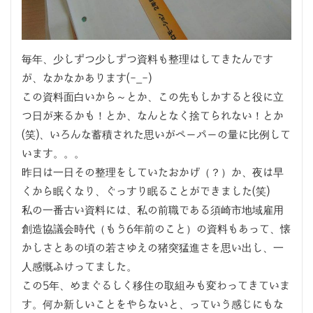
毎年、少しずつ少しずつ資料も整理はしてきたんです
が、なかなかあります(-_-)
この資料面白いから～とか、この先もしかすると役に立
つ日が来るかも！とか、なんとなく捨てられない！とか
(笑)、いろんな蓄積された思いがペーパーの量に比例して
います。。。
昨日は一日その整理をしていたおかげ（？）か、夜は早
くから眠くなり、ぐっすり眠ることができました(笑)
私の一番古い資料には、私の前職である須崎市地域雇用
創造協議会時代（もう6年前のこと）の資料もあって、懐
かしさとあの頃の若さゆえの猪突猛進さを思い出し、一
人感慨ふけってました。
この5年、めまぐるしく移住の取組みも変わってきていま
す。何か新しいことをやらないと、っていう感じにもな