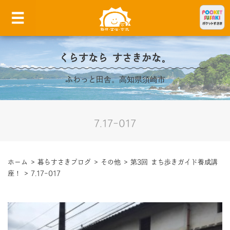
くらすなら すさきかな。
ふわっと田舎。高知県須崎市
7.17-017
ホーム
>
暮らすさきブログ
>
その他
>
第3回 まち歩きガイド養成講
座！
>
7.17-017