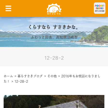
くらすなら すさきかな。
ふわっと田舎。高知県須崎市
12-28-2
ホーム
>
暮らすさきブログ
>
その他
>
2016年もお世話になりまし
た！
>
12-28-2