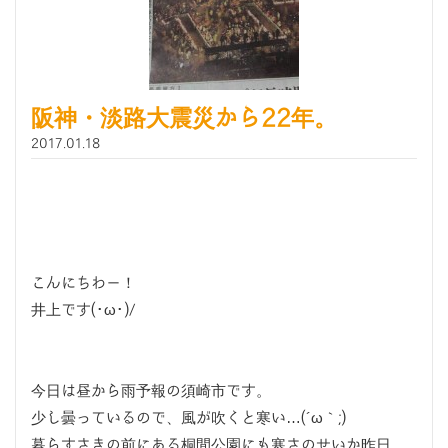
阪神・淡路大震災から22年。
2017.01.18
こんにちわー！
井上です(･ω･)/
今日は昼から雨予報の須崎市です。
少し曇っているので、風が吹くと寒い…(´ω｀;)
暮らすさきの前にある桐間公園にも寒さのせいか昨日