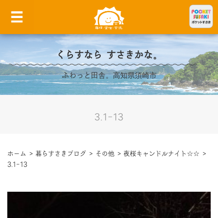
くらすなら すさきかな。
ふわっと田舎。高知県須崎市
3.1-13
ホーム
>
暮らすさきブログ
>
その他
>
夜桜キャンドルナイト☆☆
>
3.1-13