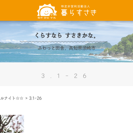
くらすなら すさきかな。
ふわっと田舎。高知県須崎市
3.1-26
ドルナイト☆☆
>
3.1-26