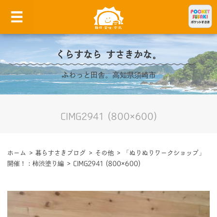
くらすなら すさきかな。
ふわっと田舎。高知県須崎市
CIMG2941 (800×600)
ホーム
>
暮らすさきブログ
>
その他
>
「ぬりぬりワークショップ」
開催！：柿渋塗り編
>
CIMG2941 (800×600)