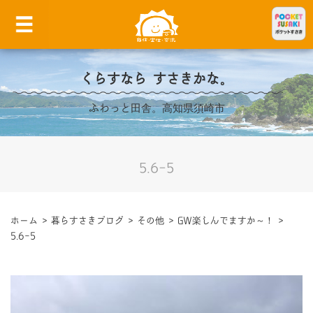
くらすなら すさきかな。
ふわっと田舎。高知県須崎市
5.6-5
ホーム
>
暮らすさきブログ
>
その他
>
GW楽しんでますか～！
>
5.6-5