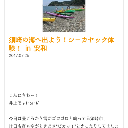
須崎の海へ出よう！シーカヤック体
験！ in 安和
2017.07.26
こんにちわ～！
井上です(･ω･)/
今日は昼ごろから雷がゴロゴロと鳴ってる須崎市。
昨日も夜も空がときどき“ピカッ！”と光ったりしてました