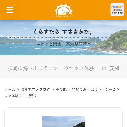
くらすなら すさきかな。
ふわっと田舎。高知県須崎市
須崎の海へ出よう！シーカヤック体験！ in 安和
ホーム
>
暮らすさきブログ
>
その他
>
須崎の海へ出よう！シーカヤ
ック体験！ in 安和