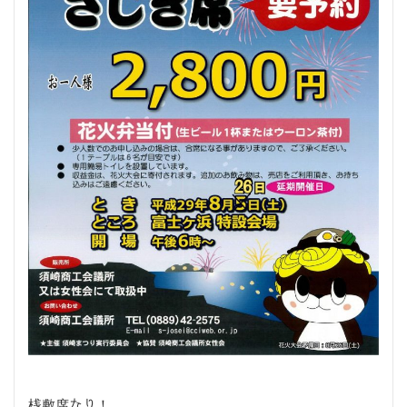
桟敷席なり！