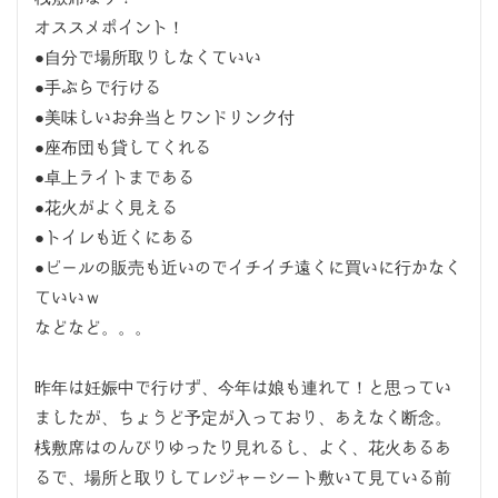
オススメポイント！
●自分で場所取りしなくていい
●手ぶらで行ける
●美味しいお弁当とワンドリンク付
●座布団も貸してくれる
●卓上ライトまである
●花火がよく見える
●トイレも近くにある
●ビールの販売も近いのでイチイチ遠くに買いに行かなく
ていいｗ
などなど。。。
昨年は妊娠中で行けず、今年は娘も連れて！と思ってい
ましたが、ちょうど予定が入っており、あえなく断念。
桟敷席はのんびりゆったり見れるし、よく、花火あるあ
るで、場所と取りしてレジャーシート敷いて見ている前