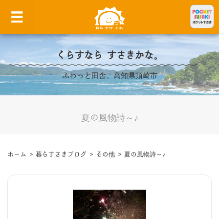
くらすなら すさきかな。
ふわっと田舎。高知県須崎市
夏の風物詩～♪
ホーム
>
暮らすさきブログ
>
その他
>
夏の風物詩～♪