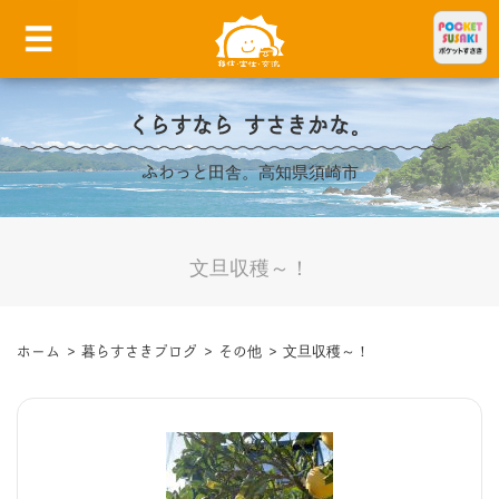
くらすなら すさきかな。
ふわっと田舎。高知県須崎市
文旦収穫～！
ホーム
>
暮らすさきブログ
>
その他
>
文旦収穫～！