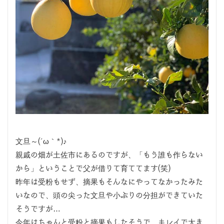
文旦～(´ω｀*)♪
親戚の畑が土佐市にあるのですが、「もう誰も作らない
から」ということで父が借りて育ててます(笑)
昨年は受粉もせず、摘果もそんなにやってなかったみた
いなので、頭の尖った文旦や小ぶりの分担ができていた
そうですが…
今年はちゃんと受粉と摘果もしたそうで、キレイで大き