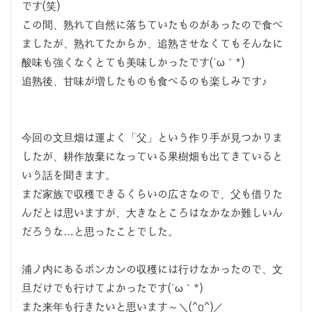
です(笑)
この間、熟れて自然に落ちていたものがあったので食べ
ましたが、熟れてたからか、追熟させなくてもそんなに
酸味も強くなくとても美味しかったです(´ω｀*)
追熟後、甘味が増したものも食べるのも楽しみです♪
今回の文旦畑は運よく「父」という作り手が見つかりま
したが、耕作放棄になっている果樹畑も出てきていると
いう話を聞きます。
まだ家族で収穫できるくらいの広さなので、父も借りた
んだとは思いますが、大きなところはなかなか難しいん
だろうな…と思ったことでした。
浦ノ内にあるポンカンの収穫には行けなかったので、文
旦だけでも行けてよかったです(´ω｀*)
また来年も行きたいと思います～＼(^o^)／