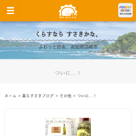
くらすなら すさきかな。
ふわっと田舎。高知県須崎市
ついに…！
ホーム
>
暮らすさきブログ
>
その他
>
ついに…！