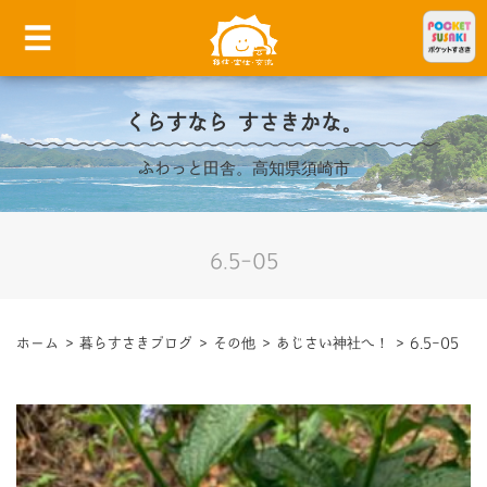
くらすなら すさきかな。
ふわっと田舎。高知県須崎市
6.5-05
ホーム
>
暮らすさきブログ
>
その他
>
あじさい神社へ！
>
6.5-05