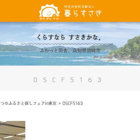
くらすなら すさきかな。
ふわっと田舎。高知県須崎市
DSCF5163
つのふるさと探しフェアin東京
>
DSCF5163