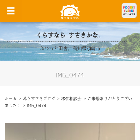
くらすなら すさきかな。
ふわっと田舎。高知県須崎市
IMG_0474
ホーム
>
暮らすさきブログ
>
移住相談会
>
ご来場ありがとうござい
ました！
>
IMG_0474