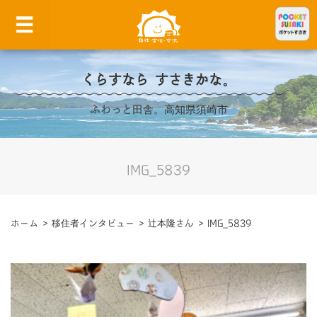
くらすなら すさきかな。
ふわっと田舎。高知県須崎市
IMG_5839
ホーム
>
移住者インタビュー
>
辻本隆さん
>
IMG_5839