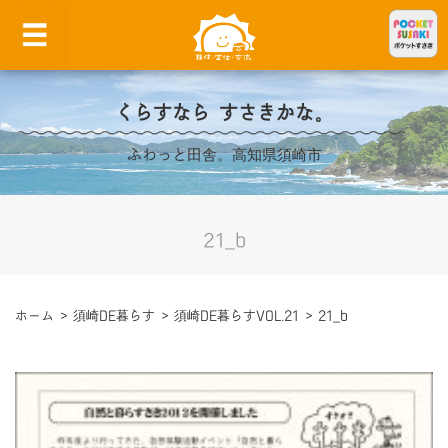
くらすなら すさきかな。
ふわっと田舎。高知県須崎市
21_b
ホーム
>
須崎DE暮らす
>
須崎DE暮らすVOL.21
>
21_b