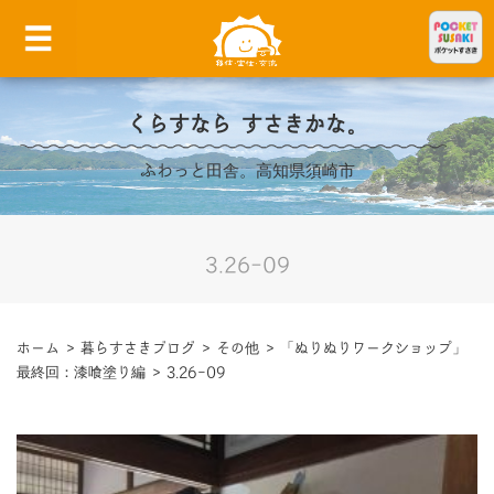
くらすなら すさきかな。
ふわっと田舎。高知県須崎市
3.26-09
ホーム
>
暮らすさきブログ
>
その他
>
「ぬりぬりワークショップ」
最終回：漆喰塗り編
>
3.26-09