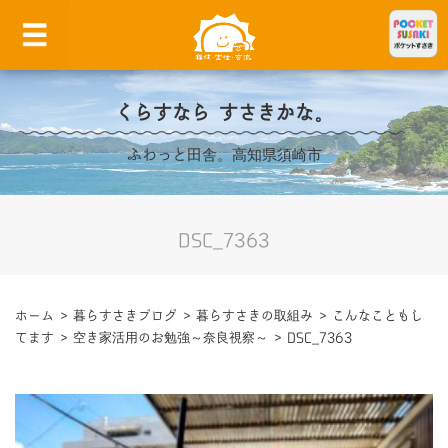
くらすなら すさきかな。
ふわっと田舎。高知県須崎市
DSC_7363
ホーム
>
暮らすさきブログ
>
暮らすさきの取組み
>
こんなこともし
てます
>
空き家活用のお勉強～奈良視察～
>
DSC_7363