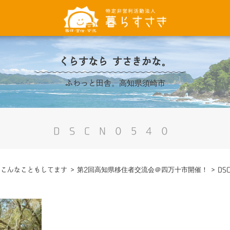
くらすなら すさきかな。
ふわっと田舎。高知県須崎市
DSCN0540
>
こんなこともしてます
>
第2回高知県移住者交流会＠四万十市開催！
>
DS