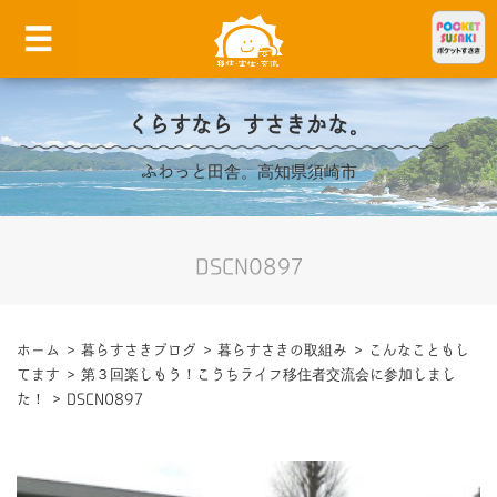
くらすなら すさきかな。
ふわっと田舎。高知県須崎市
DSCN0897
ホーム
>
暮らすさきブログ
>
暮らすさきの取組み
>
こんなこともし
てます
>
第３回楽しもう！こうちライフ移住者交流会に参加しまし
た！
>
DSCN0897