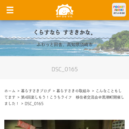
くらすなら すさきかな。
ふわっと田舎。高知県須崎市
DSC_0165
ホーム
>
暮らすさきブログ
>
暮らすさきの取組み
>
こんなこともし
てます
>
第4回楽しもう！こうちライフ 移住者交流会＠黒潮町開催し
ました！
>
DSC_0165