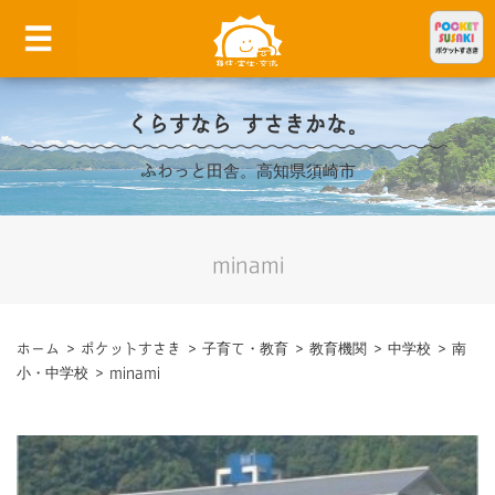
くらすなら すさきかな。
ふわっと田舎。高知県須崎市
minami
ホーム
>
ポケットすさき
>
子育て・教育
>
教育機関
>
中学校
>
南
小・中学校
>
minami