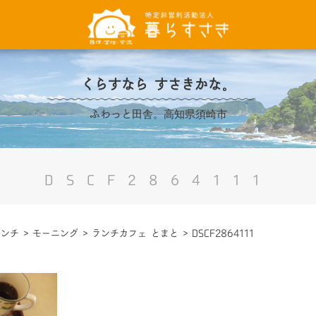
くらすなら すさきかな。
ふわっと田舎。高知県須崎市
DSCF2864111
ランチ
>
モーニング
>
ランチカフェ とまと
>
DSCF2864111