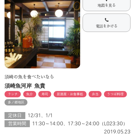
地図を見る
電話をかける
須崎の魚を食べたいなら
須崎魚河岸 魚貴
ランチ
魚介
寿司
居酒屋・お食事処
弁当
うつぼ料理
多ノ郷地区
定休日
12/31、1/1
営業時間
11:30～14:00、17:30～24:00（LO23:30）
2019.05.23