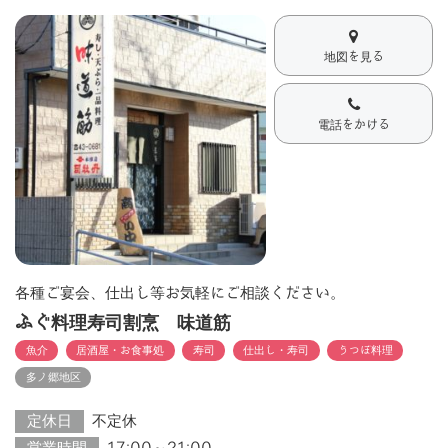
地図を見る
電話をかける
各種ご宴会、仕出し等お気軽にご相談ください。
ふぐ料理寿司割烹 味道筋
魚介
居酒屋・お食事処
寿司
仕出し・寿司
うつぼ料理
多ノ郷地区
定休日
不定休