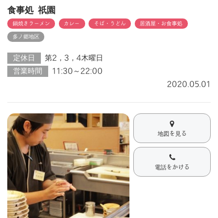
食事処 祇園
鍋焼きラーメン
カレー
そば・うどん
居酒屋・お食事処
多ノ郷地区
定休日
第2，3，4木曜日
営業時間
11:30～22:00
2020.05.01
地図を見る
電話をかける