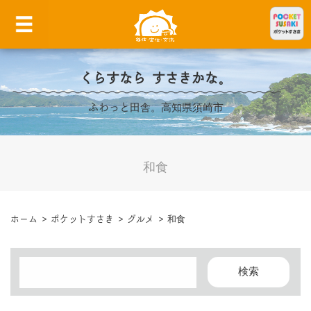
くらすなら すさきかな。
ふわっと田舎。高知県須崎市
和食
ホーム
>
ポケットすさき
>
グルメ
>
和食