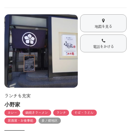
地図を見る
電話をかける
ランチも充実
小野家
カレー
鍋焼きラーメン
ランチ
そば・うどん
居酒屋・お食事処
多ノ郷地区