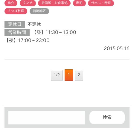
魚介
ランチ
居酒屋・お食事処
寿司
仕出し・寿司
うつぼ料理
須崎地区
定休日
不定休
営業時間
【昼】11:30～13:00
【夜】17:00～23:00
2015.05.16
1
1/2
2