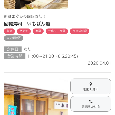
新鮮まぐろの回転寿し！
回転寿司 いちばん船
魚介
ランチ
寿司
仕出し・寿司
うつぼ料理
多ノ郷地区
定休日
なし
営業時間
11:00～21:00（O.S.20:45）
2020.04.01
地図を見る
電話をかける